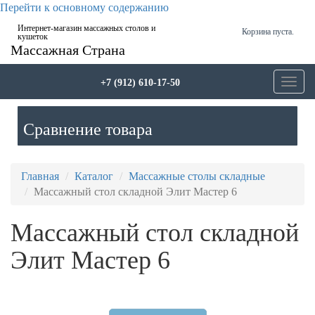
Перейти к основному содержанию
Интернет-магазин массажных столов и
Корзина пуста.
кушеток
Массажная Страна
+7 (912) 610-17-50
Toggl
navig
Сравнение товара
Главная
Каталог
Массажные столы складные
Массажный стол складной Элит Мастер 6
Массажный стол складной
Элит Мастер 6