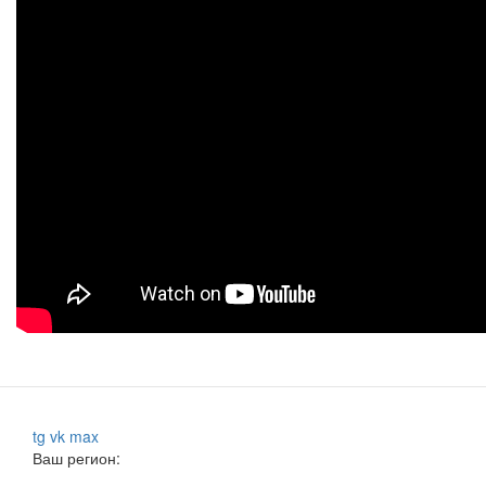
tg
vk
max
Ваш регион: